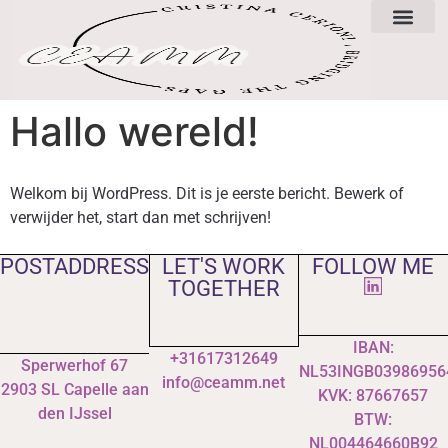
Hallo wereld!
Welkom bij WordPress. Dit is je eerste bericht. Bewerk of
verwijder het, start dan met schrijven!
POSTADDRESS
LET'S WORK
FOLLOW ME
TOGETHER
IBAN:
+31617312649
Sperwerhof 67
NL53INGB03986956
info@ceamm.net
2903 SL Capelle aan
KVK: 87667657
den IJssel
BTW:
NL004464660B92