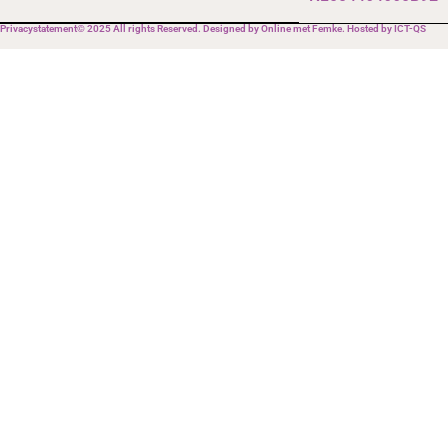
Privacystatement
© 2025 All rights Reserved. Designed by Online met Femke. Hosted by ICT-QS